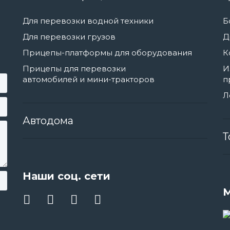
Для перевозки водной техники
Б
Для перевозки грузов
Д
Прицепы-платформы для оборудования
К
Прицепы для перевозки
И
автомобилей и мини-тракторов
п
Л
Автодома
Т
Наши соц. сети
М